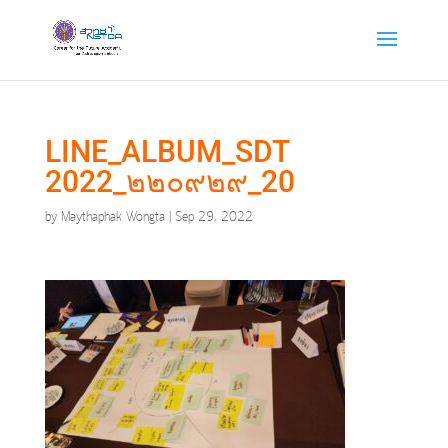
LINE_ALBUM_SDT
2022_๒๒๐๙๒๙_20
by
Maythaphak Wongta
|
Sep 29, 2022