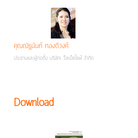
คุณณัฐนันท์ ทองดีวงศ์
ประธานและผู้ก่อตั้ง บริษัทเ ว็ลเน็ซไลฟ์ จำกัด
Download