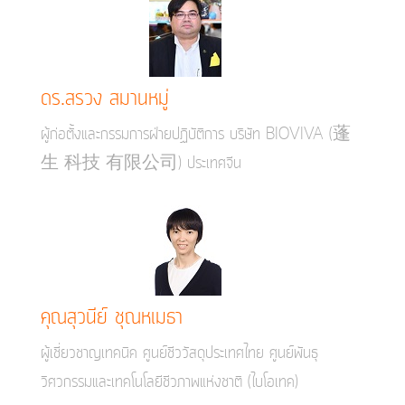
ดร.สรวง สมานหมู่
ผู้ก่อตั้งและกรรมการฝ่ายปฏิบัติการ บริษัท BIOVIVA (蓬
生 科技 有限公司) ประเทศจีน
คุณสุวนีย์ ชุณหเมธา
ผู้เชี่ยวชาญเทคนิค ศูนย์ชีววัสดุประเทศไทย ศูนย์พันธุ
วิศวกรรมและเทคโนโลยีชีวภาพแห่งชาติ (ไบโอเทค)