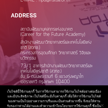
E-MAIL : npd@nstda.or.th
ADDRESS
สถาบันพัฒนาบุคลากรแห่งอนาคต
(Career for the Future Academy)
สำนักงานพัฒนาวิทยาศาสตร์และเทคโนโลยีแห่ง
ชาติ (สวทช.)
กระทรวงการอุดมศึกษา วิทยาศาสตร์ วิจัยและ
นวัตกรรม
73/1 อาคารสำนักงานพัฒนาวิทยาศาสตร์และ
เทคโนโลยีแห่งชาติ (สวทช.)
ชั้น 6 ถนนพระรามที่ 6 แขวงทุ่งพญาไท
เขตราชเทวี กรุงเทพฯ 10400
เว็บไซต์นี้ใช้งานคุกกี้ ในการใช้งานสามารถใช้งานเว็บไซต์อย่างต่อเนื่อง
และมีประสิทธิภาพ เว็บไซต์นี้จะมีเก็บค่าคุกกี้ เพื่อให้การใช้งานเว็บไซต์
ของท่านเป็นไปอย่างความราบรื่นและเป็นส่วนตัวมากขึ้น จึงขอให้ท่าน
รับรองว่าท่านได้อ่านและทำความเข้าใจนโยบายการใช้งานคุกกี้ ซึ่งเป็น