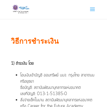
วิธีการชำระเงิน
1) ชำระเงิน โดย
โอนเงินเข้าบัญชี ออมทรัพย์ บมจ. กรุงไทย สาขาถนน
ศรีอยุธยา
ชื่อบัญชี: สถาบันพัฒนาบุคลากรแห่งอนาคต
เลขที่บัญชี: 013-1-51385-0
สั่งจ่ายเช็คในนาม สถาบันพัฒนาบุคลากรแห่งอนาคต
หรือ Career for the Future Academy