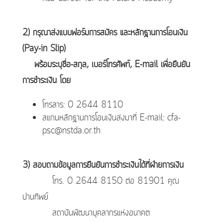
2) กรุณาส่งแบบฟอร์มการสมัคร และหลักฐานการโอนเงิน
(Pay-in Slip)
พร้อมระบุชื่อ-สกุล, เบอร์โทรศัพท์, E-mail เพื่อยืนยัน
การชำระเงิน โดย
โทรสาร: 0 2644 8110
สแกนหลักฐานการโอนเงินส่งมาที่ E-mail: cfa-
psc@nstda.or.th
3) สอบถามข้อมูลการยืนยันการชำระเงินได้ที่ฝ่ายการเงิน
โทร. 0 2644 8150 ต่อ 81901 คุณ
ปานทิพย์
สถาบันพัฒนาบุคลากรแห่งอนาคต