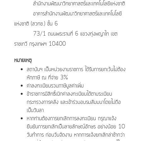
สำนักงานพัฒนาวิทยาศาสตร์และเทคโนโลยีแห่งชาติ
อาคารสำนักงานพัฒนาวิทยาศาสตร์และเทคโนโลยี
แห่งชาติ (สวทช.) ชั้น 6
73/1 ถนนพระรามที่ 6 แขวงทุ่งพญาไท เขต
ราชเทวี กรุงเทพฯ 10400
หมายเหตุ
สถาบันฯ เป็นหน่วยงานราชการ ได้รับการยกเว้นไม่ต้อง
หักภาษี ณ ที่จ่าย 3%
ค่าลงทะเบียนรวมภาษีมูลค่าเพิ่ม
ข้าราชการมีสิทธิ์เบิกค่าลงทะเบียนได้ตามระเบียบ
กระทรวงการคลัง และเข้าร่วมอบรมสัมมนาโดยไม่ถือ
เป็นวันลา
หากท่านต้องการยกเลิกการลงทะเบียน กรุณาแจ้ง
ยืนยันการยกเลิกเป็นลายลักษณ์อักษร อย่างน้อย 10
วันทำการ ก่อนวันจัดงาน หากการแจ้งยกเลิกล่าช้ากว่า