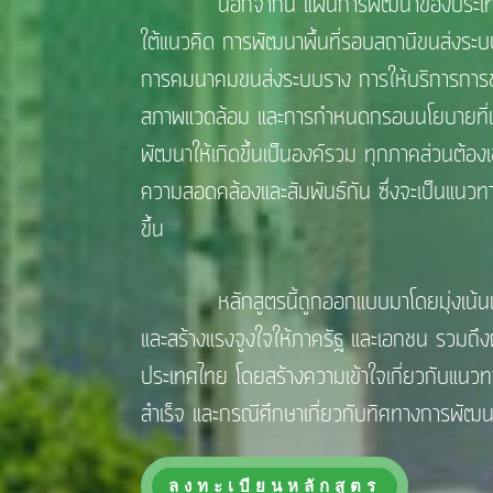
นอกจากนี้ แผนการพัฒนาของประเทศ ยัง
ใต้แนวคิด การพัฒนาพื้นที่รอบสถานีขนส่งร
การคมนาคมขนส่งระบบราง การให้บริการการขนส
สภาพแวดล้อม และการกำหนดกรอบนโยบายที่เหม
พัฒนาให้เกิดขึ้นเป็นองค์รวม ทุกภาคส่วนต้อ
ความสอดคล้องและสัมพันธ์กัน ซึ่งจะเป็นแน
ขึ้น
หลักสูตรนี้ถูกออกแบบมาโดยมุ่งเน้นเพื่อใ
และสร้างแรงจูงใจให้ภาครัฐ และเอกชน รวมถึงผ
ประเทศไทย โดยสร้างความเข้าใจเกี่ยวกับแน
สำเร็จ และกรณีศึกษาเกี่ยวกับทิศทางการพั
ลงทะเบียนหลักสูตร