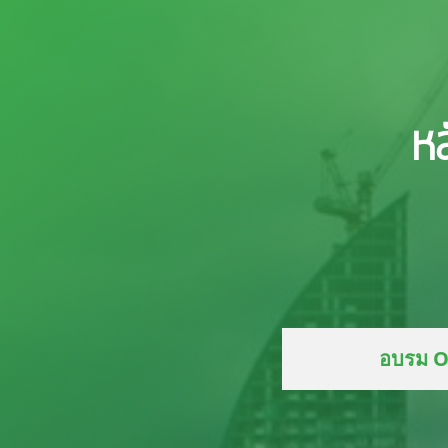
หล
อบรม O